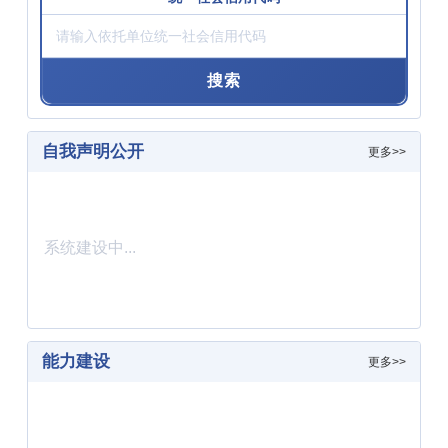
实
请
验
输
室
入
名
搜索
依
称
托
或
单
依
位
托
自我声明公开
更多>>
统
单
一
位
社
关
会
键
信
词
系统建设中...
用
代
码
能力建设
更多>>